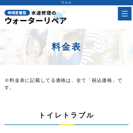
料金表
水道修理
水まわりリフォーム
料金表
料金表
施工実績
※料金表に記載してる価格は、全て「税込価格」で
お客様の声
す。
よくある質問
水道修理
トイレトラブル
会社概要
水まわりリフォーム